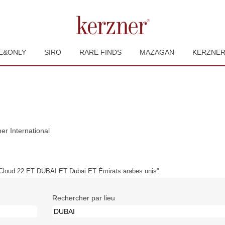
E&ONLY
SIRO
RARE FINDS
MAZAGAN
KERZNE
(page
r International
actuelle)
Cloud 22 ET DUBAI ET Dubai ET Émirats arabes unis".
Rechercher par lieu