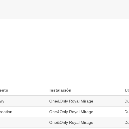
ento
Instalación
U
ary
One&Only Royal Mirage
Du
reation
One&Only Royal Mirage
Du
One&Only Royal Mirage
Du