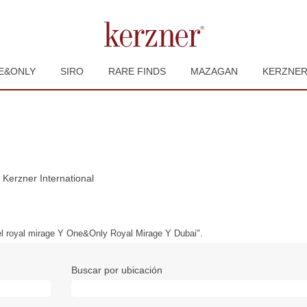
E&ONLY
SIRO
RARE FINDS
MAZAGAN
KERZNE
(página
 Kerzner International
actual)
l royal mirage Y One&Only Royal Mirage Y Dubai".
Buscar por ubicación