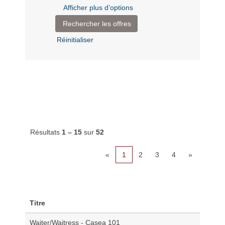
Afficher plus d’options
Réinitialiser
Résultats
1 – 15
sur
52
«
1
2
3
4
»
Titre
Waiter/Waitress - Casea 101