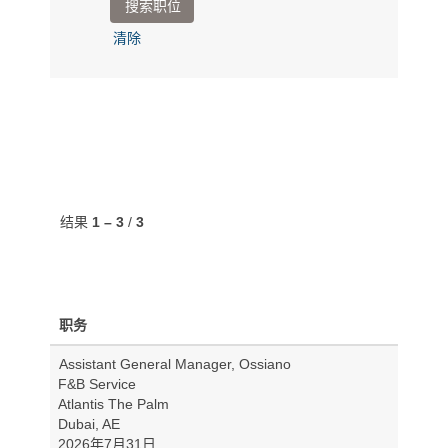
清除
结果
1 – 3
/
3
职务
Assistant General Manager, Ossiano
F&B Service
Atlantis The Palm
Dubai, AE
2026年7月31日