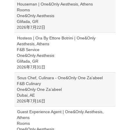
Houseman | One&Only Aesthesis, Athens
Rooms
One&Only Aesthesis
Glifada, GR
2026年7月22日
Hostess | Ora By Ettore Botrini | One&Only
Aesthesis, Athens
F&B Service
One&Only Aesthesis
Glifada, GR
2026年7月31日
Sous Chef, Culinara - One&Only One Za'abeel
F&B Culinary
One&Only One Za’abeel
Dubai, AE
2026年7月16日
Guest Experience Agent | One&Only Aesthesis,
Athens
Rooms
One&Only Aesthesis