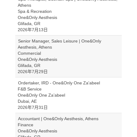
Athens
Spa & Recreation
One&Only Aesthesis
Glifada, GR
2026年7月13日
Senior Manager, Sales Leisure | One&Only
Aesthesis, Athens
Commercial
One&Only Aesthesis
Glifada, GR
2026年7月29日
Ordertaker, IRD - One&Only One Za'abeel
F&B Service
One&Only One Za’abeel
Dubai, AE
2026年7月31日
Accountant | One&Only Aesthesis, Athens
Finance
One&Only Aesthesis