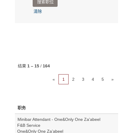
清除
结果
1 – 15
/
164
«
1
2
3
4
5
»
职务
Minibar Attendant - One&Only One Za'abeel
F&B Service
One&Only One Za’abeel