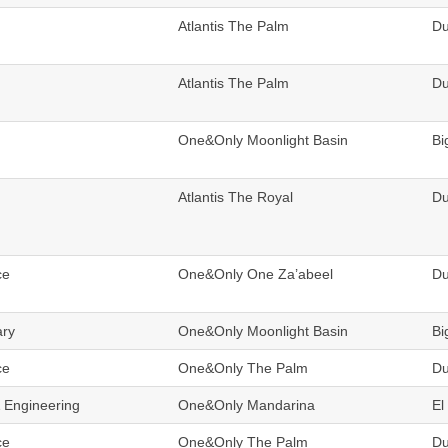
Atlantis The Palm
Du
Atlantis The Palm
Du
One&Only Moonlight Basin
Bi
Atlantis The Royal
Du
ce
One&Only One Za’abeel
Du
ary
One&Only Moonlight Basin
Bi
ce
One&Only The Palm
Du
& Engineering
One&Only Mandarina
El
ce
One&Only The Palm
Du