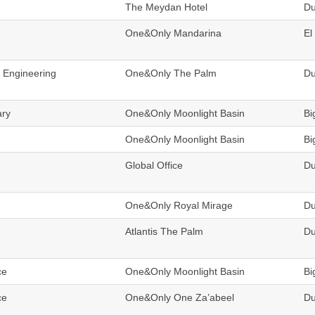
The Meydan Hotel
Du
One&Only Mandarina
El
& Engineering
One&Only The Palm
Du
ary
One&Only Moonlight Basin
Bi
One&Only Moonlight Basin
Bi
Global Office
Du
One&Only Royal Mirage
Du
Atlantis The Palm
Du
ce
One&Only Moonlight Basin
Bi
ce
One&Only One Za’abeel
Du