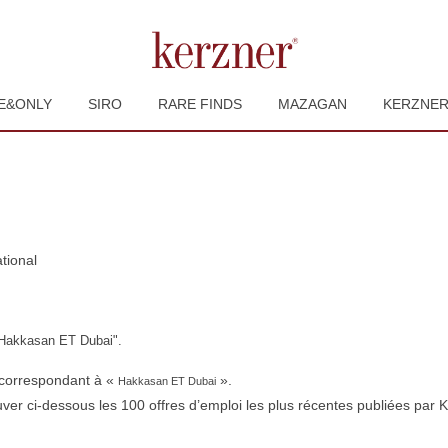
E&ONLY
SIRO
RARE FINDS
MAZAGAN
KERZNE
(page
tional
actuelle)
Hakkasan ET Dubai".
t correspondant à «
».
Hakkasan ET Dubai
uver ci-dessous les 100 offres d’emploi les plus récentes publiées par K