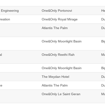
& Engineering
One&Only Portonovi
He
reation
One&Only Royal Mirage
Du
Atlantis The Palm
Du
One&Only Moonlight Basin
Bi
al
One&Only Reethi Rah
Ma
One&Only Moonlight Basin
Bi
The Meydan Hotel
Du
ce
Atlantis The Palm
Du
One&Only Le Saint Geran
Ma