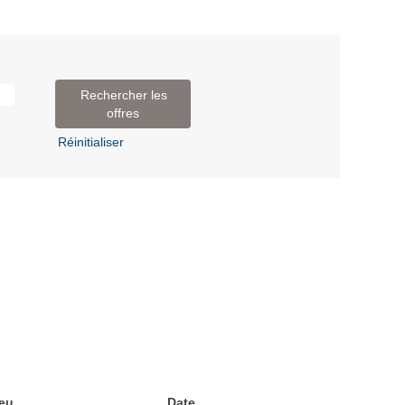
Réinitialiser
eu
Date