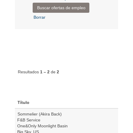
Borrar
Resultados
1 – 2
de
2
Título
Sommelier (Akira Back)
F&B Service
One&Only Moonlight Basin
Big Sky, US