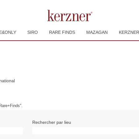
E&ONLY
SIRO
RARE FINDS
MAZAGAN
KERZNE
(page
national
actuelle)
Rare+Finds".
Rechercher par lieu