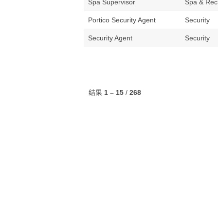
Spa Supervisor
Spa & Rec
Portico Security Agent
Security
Security Agent
Security
结果
1 – 15
/
268