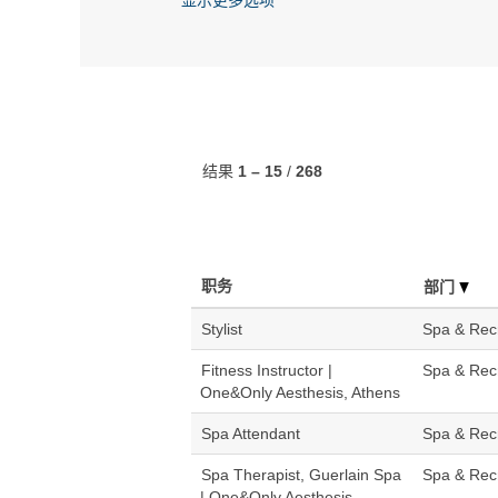
结果
1 – 15
/
268
职务
部门
Stylist
Spa & Rec
Fitness Instructor |
Spa & Rec
One&Only Aesthesis, Athens
Spa Attendant
Spa & Rec
Spa Therapist, Guerlain Spa
Spa & Rec
| One&Only Aesthesis,