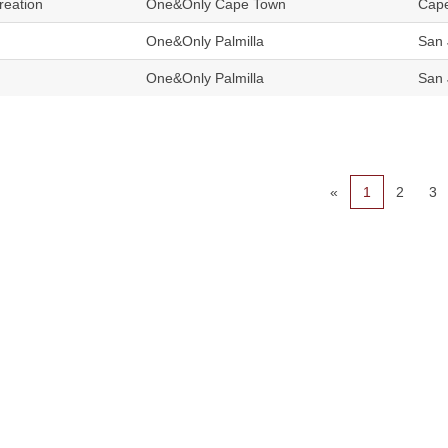
reation
One&Only Cape Town
Cape
One&Only Palmilla
San 
One&Only Palmilla
San 
«
1
2
3