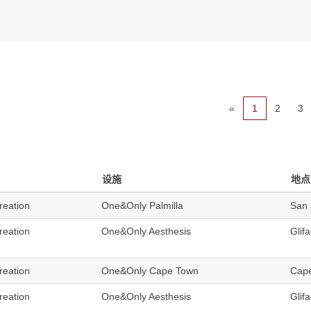
«
1
2
3
设施
地点
reation
One&Only Palmilla
San 
reation
One&Only Aesthesis
Glif
reation
One&Only Cape Town
Cape
reation
One&Only Aesthesis
Glif