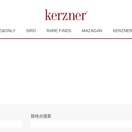
E&ONLY
SIRO
RARE FINDS
MAZAGAN
KERZNE
按地点搜索