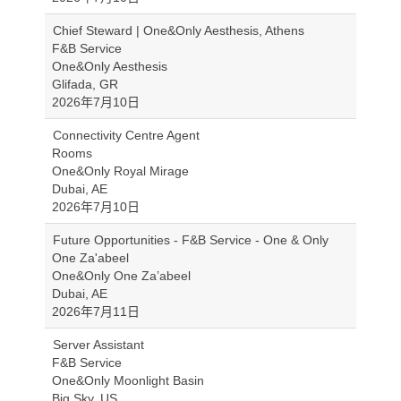
Chief Steward | One&Only Aesthesis, Athens
F&B Service
One&Only Aesthesis
Glifada, GR
2026年7月10日
Connectivity Centre Agent
Rooms
One&Only Royal Mirage
Dubai, AE
2026年7月10日
Future Opportunities - F&B Service - One & Only
One Za'abeel
One&Only One Za’abeel
Dubai, AE
2026年7月11日
Server Assistant
F&B Service
One&Only Moonlight Basin
Big Sky, US