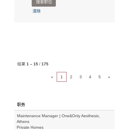
清除
结果
1 – 15
/
175
«
1
2
3
4
5
»
职务
Maintenance Manager | One&Only Aesthesis,
Athens
Private Homes