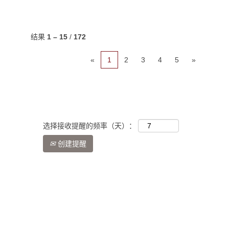
结果
1 – 15
/
172
«
1
2
3
4
5
»
选择接收提醒的频率（天）：
创建提醒