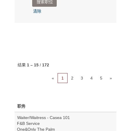
清除
结果
1 – 15
/
172
«
1
2
3
4
5
»
职务
Waiter/Waitress - Casea 101
F&B Service
One&Only The Palm